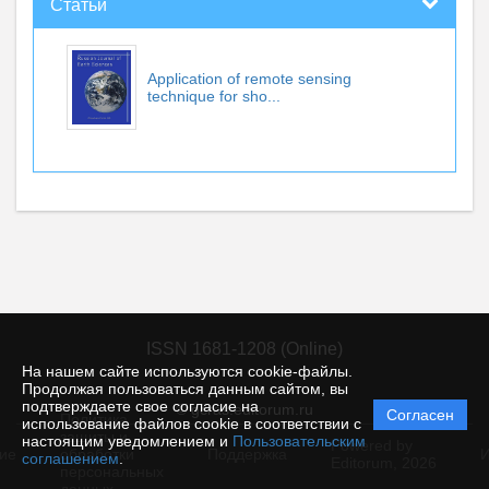
Статьи
Application of remote sensing
technique for sho...
ISSN 1681-1208 (Online)
На нашем сайте используются cookie-файлы.
Продолжая пользоваться данным сайтом, вы
подтверждаете свое согласие на
© gcras.editorum.ru
Согласен
Политика
использование файлов cookie в соответствии с
защиты и
настоящим уведомлением и
Пользовательским
Powered by
ие
обработки
Поддержка
И
соглашением
.
Editorum,
2026
персональных