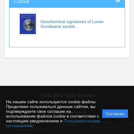
Статьи
Geochemical signatures of Lower
Gondwana sandst...
ISSN 1681-1208 (Online)
На нашем сайте используются cookie-файлы.
Продолжая пользоваться данным сайтом, вы
подтверждаете свое согласие на
© gcras.editorum.ru
Согласен
Политика
использование файлов cookie в соответствии с
защиты и
настоящим уведомлением и
Пользовательским
Powered by
ие
обработки
Поддержка
И
соглашением
.
Editorum,
2026
персональных