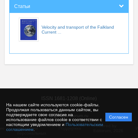
Статьи
Velocity and transport of the Falkland
Current ...
ISSN 1681-1208 (Online)
На нашем сайте используются cookie-файлы.
Продолжая пользоваться данным сайтом, вы
подтверждаете свое согласие на
© gcras.editorum.ru
Согласен
Политика
использование файлов cookie в соответствии с
защиты и
настоящим уведомлением и
Пользовательским
Powered by
ие
обработки
Поддержка
И
соглашением
.
Editorum,
2026
персональных