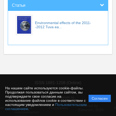
Статьи
Environmental effects of the 2011-
-2012 Tuva ea...
ISSN 1681-1208 (Online)
На нашем сайте используются cookie-файлы.
Продолжая пользоваться данным сайтом, вы
подтверждаете свое согласие на
© gcras.editorum.ru
Согласен
Политика
использование файлов cookie в соответствии с
защиты и
настоящим уведомлением и
Пользовательским
Powered by
ие
обработки
Поддержка
И
соглашением
.
Editorum,
2026
персональных