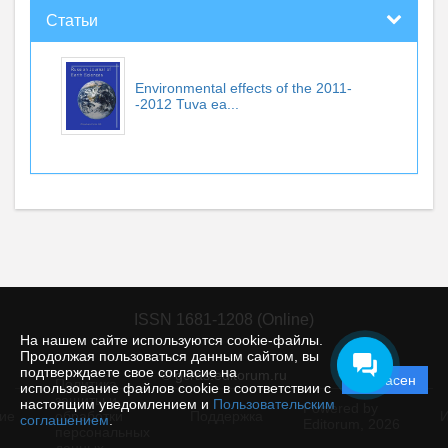
Статьи
Environmental effects of the 2011-
-2012 Tuva ea...
ISSN 1681-1208 (Online)
На нашем сайте используются cookie-файлы.
Продолжая пользоваться данным сайтом, вы
подтверждаете свое согласие на
© gcras.editorum.ru
Согласен
Политика
использование файлов cookie в соответствии с
защиты и
настоящим уведомлением и
Пользовательским
Powered by
ие
обработки
Поддержка
И
соглашением
.
Editorum,
2026
персональных