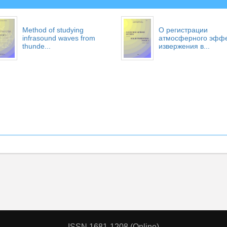
Method of studying
О регистрации
infrasound waves from
атмосферного эфф
thunde...
извержения в...
ISSN 1681-1208 (Online)