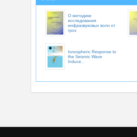
О методике
исследования
инфразвуковых волн от
гроз
Ionospheric Response to
the Seismic Wave
Induce...