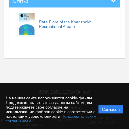
Статьи
Rare Flora of the Khadzhokh
Recreational Area o...
ISSN 1681-1208 (Online)
На нашем сайте используются cookie-файлы.
Продолжая пользоваться данным сайтом, вы
подтверждаете свое согласие на
© gcras.editorum.ru
Согласен
Политика
использование файлов cookie в соответствии с
защиты и
настоящим уведомлением и
Пользовательским
Powered by
ие
обработки
Поддержка
И
соглашением
.
Editorum,
2026
персональных