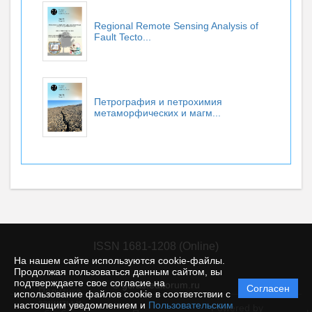
Regional Remote Sensing Analysis of
Fault Tecto...
Петрография и петрохимия
метаморфических и магм...
ISSN 1681-1208 (Online)
На нашем сайте используются cookie-файлы.
Продолжая пользоваться данным сайтом, вы
подтверждаете свое согласие на
© gcras.editorum.ru
Согласен
Политика
использование файлов cookie в соответствии с
защиты и
настоящим уведомлением и
Пользовательским
Powered by