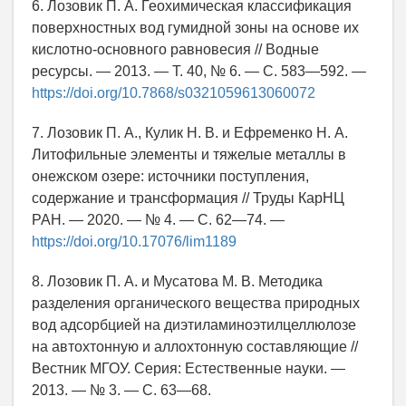
6. Лозовик П. А. Геохимическая классификация
поверхностных вод гумидной зоны на основе их
кислотно-основного равновесия // Водные
ресурсы. — 2013. — Т. 40, № 6. — С. 583—592. —
https://doi.org/10.7868/s0321059613060072
7. Лозовик П. А., Кулик Н. В. и Ефременко Н. А.
Литофильные элементы и тяжелые металлы в
онежском озере: источники поступления,
содержание и трансформация // Труды КарНЦ
РАН. — 2020. — № 4. — С. 62—74. —
https://doi.org/10.17076/lim1189
8. Лозовик П. А. и Мусатова М. В. Методика
разделения органического вещества природных
вод адсорбцией на диэтиламиноэтилцеллюлозе
на автохтонную и аллохтонную составляющие //
Вестник МГОУ. Серия: Естественные науки. —
2013. — № 3. — С. 63—68.