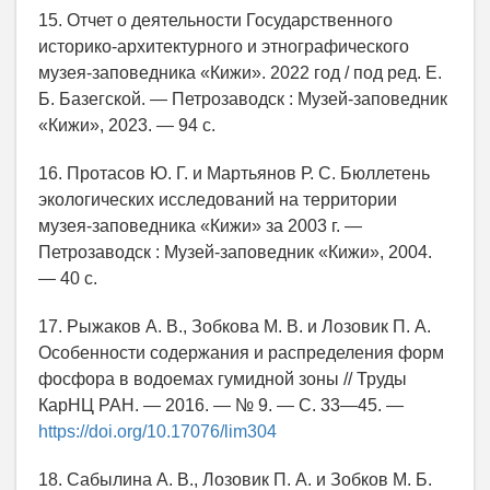
15. Отчет о деятельности Государственного
историко-архитектурного и этнографического
музея-заповедника «Кижи». 2022 год / под ред. Е.
Б. Базегской. — Петрозаводск : Музей-заповедник
«Кижи», 2023. — 94 с.
16. Протасов Ю. Г. и Мартьянов Р. С. Бюллетень
экологических исследований на территории
музея-заповедника «Кижи» за 2003 г. —
Петрозаводск : Музей-заповедник «Кижи», 2004.
— 40 с.
17. Рыжаков А. В., Зобкова М. В. и Лозовик П. А.
Особенности содержания и распределения форм
фосфора в водоемах гумидной зоны // Труды
КарНЦ РАН. — 2016. — № 9. — С. 33—45. —
https://doi.org/10.17076/lim304
18. Сабылина А. В., Лозовик П. А. и Зобков М. Б.