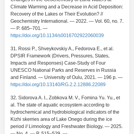
Climate Warming and a Decrease in Acid Deposition:
Recovery of the Lakes or Their Evolution? //
Geochemistry International. — 2022. — Vol. 60, no. 7.
— P. 685–701. —
https://doi.org/10.1134/s0016702922060039
31. Rossi P., Shveykovskiy A., Fedorova E., et al.
DPSIR Framework (Drivers, Pressures, States,
Impacts and Responses) Case-Study of Four
UNESCO National Parks and Reserves in Russia
and Finland. — University of Oulu, 2021. — 196 p. —
https://doi.org/10.13140/RG.2.2.12886.22089
32. Sidorova A. I., Zobkova M. V., Fomina Yu. Yu., et
al. The state of aquatic ecosystem according to
hydrochemical and hydrobiological indicators of the
Kizhi skerries area of Lake Onego during the ice
period // Limnology and Freshwater Biology. — 2025.
— No. 4. — P. 515–529. —