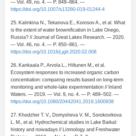
— Vol. 49, no. 4. — P. 849–864. —
https://doi.org/10.1007/s13280-019-01244-4
25. Kalinkina N., Tekanova E., Korosov A., et al. What
is the extent of water brownification in Lake Onego,
Russia? // Journal of Great Lakes Research. — 2020.
— Vol. 46, no. 4. — P. 850–861. —
https://doi.org/10.1016/j.jglr.2020.02.008
26. Kankaala P., Arvola L., Hiltunen M., et al.
Ecosystem responses to increased organic carbon
concentration: comparing results based on long-term
monitoring and whole-lake experimentation // Inland
Waters. — 2019. — Vol. 9, no. 4. — P. 489–502. —
https://doi.org/10.1080/20442041.2019.1600938
27. Khodzher T. V., Domysheva V. M., Sorokovikova
L. M., et al. Hydrochemical studies in Lake Baikal:
history and nowadays // Limnology and Freshwater