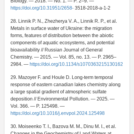
Biology. — 2018. — No. 1. — P. 2–9. —
https://doi.org/10.31951/2658-
3518-2018-a-1-2
28. Linnik P. N., Zhezherya V. A., Linnik R. P., et al.
Metals in surface water of Ukraine: the migration
forms, features of distribution between the abiotic
components of aquatic ecosystems, and potential
bioavailability // Russian Journal of General
Chemistry. — 2015. — Vol. 85, no. 13. — P. 2965–
2984. —
https://doi.org/10.1134/s1070363215130162
29. Mazoyer F. and Houle D. Long-term temporal
response of eastern canadian lakes chemistry along
a large spatial gradient of atmospheric sulfate
deposition // Environmental Pollution. — 2025. —
Vol. 366. — P. 125498. —
https://doi.org/10.1016/j.envpol.2024.125498
30. Moiseenko T. I., Bazova M. M., Dinu M. I., et al.
Changes in the Geochemistry of Land Waters at