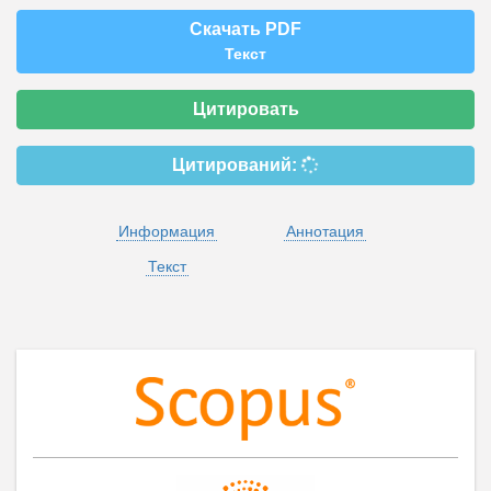
Скачать PDF
Текст
Цитировать
Цитирований:
Информация
Аннотация
Текст