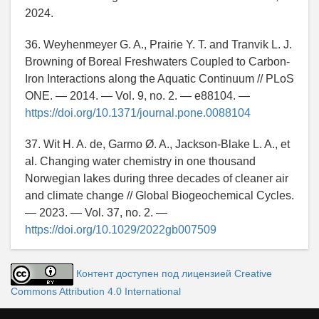
2024.
36. Weyhenmeyer G. A., Prairie Y. T. and Tranvik L. J.
Browning of Boreal Freshwaters Coupled to Carbon-
Iron Interactions along the Aquatic Continuum // PLoS
ONE. — 2014. — Vol. 9, no. 2. — e88104. —
https://doi.org/10.1371/journal.pone.0088104
37. Wit H. A. de, Garmo Ø. A., Jackson-Blake L. A., et
al. Changing water chemistry in one thousand
Norwegian lakes during three decades of cleaner air
and climate change // Global Biogeochemical Cycles.
— 2023. — Vol. 37, no. 2. —
https://doi.org/10.1029/2022gb007509
Контент доступен под лицензией Creative
Commons Attribution 4.0 International