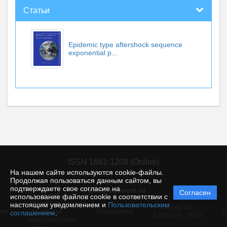
Статьи
Epidemic type aftershock sequence
exponential p...
ISSN 1681-1208 (Online)
На нашем сайте используются cookie-файлы.
Продолжая пользоваться данным сайтом, вы
подтверждаете свое согласие на
© gcras.editorum.ru
Согласен
Политика
использование файлов cookie в соответствии с
защиты и
настоящим уведомлением и
Пользовательским
Powered by
ие
обработки
Поддержка
И
соглашением
.
Editorum,
2026
персональных