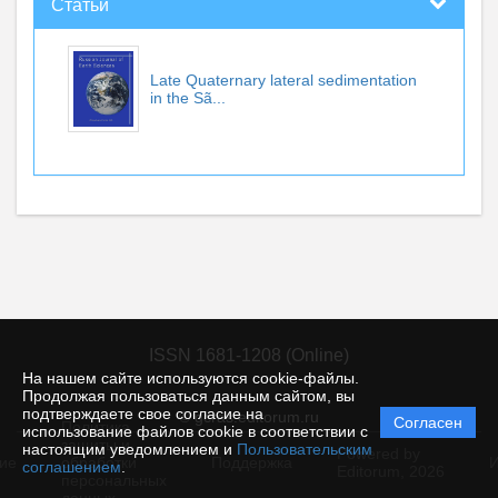
Статьи
Late Quaternary lateral sedimentation
in the Sã...
ISSN 1681-1208 (Online)
На нашем сайте используются cookie-файлы.
Продолжая пользоваться данным сайтом, вы
подтверждаете свое согласие на
© gcras.editorum.ru
Согласен
Политика
использование файлов cookie в соответствии с
защиты и
настоящим уведомлением и
Пользовательским
Powered by
ие
обработки
Поддержка
И
соглашением
.
Editorum,
2026
персональных