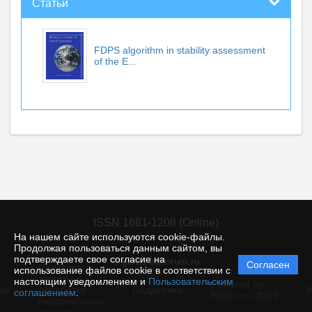
Статьи
FDPS algorithm in stability assessment
of the E...
ISSN 1681-1208 (Online)
На нашем сайте используются cookie-файлы.
Продолжая пользоваться данным сайтом, вы
подтверждаете свое согласие на
© gcras.editorum.ru
Согласен
Политика
использование файлов cookie в соответствии с
защиты и
настоящим уведомлением и
Пользовательским
Powered by
ие
обработки
Поддержка
И
соглашением
.
Editorum,
2026
персональных