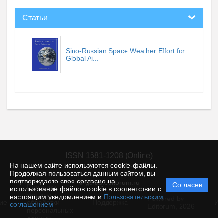
Статьи
Sino-Russian Space Weather Effort for
Global Ai...
ISSN 1681-1208 (Online)
На нашем сайте используются cookie-файлы.
Продолжая пользоваться данным сайтом, вы
подтверждаете свое согласие на
© gcras.editorum.ru
Согласен
Политика
использование файлов cookie в соответствии с
защиты и
настоящим уведомлением и
Пользовательским
Powered by
ие
обработки
Поддержка
И
соглашением
.
Editorum,
2026
персональных