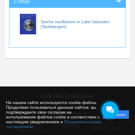
Статьи
Seiche oscillations in Lake Valunden
(Spitsbergen)
ISSN 1681-1208 (Online)
На нашем сайте используются cookie-файлы.
Продолжая пользоваться данным сайтом, вы
подтверждаете свое согласие на
© gcras.editorum.ru
Согласен
Политика
использование файлов cookie в соответствии с
защиты и
настоящим уведомлением и
Пользовательским
Powered by
ие
обработки
Поддержка
И
соглашением
.
Editorum,
2026
персональных