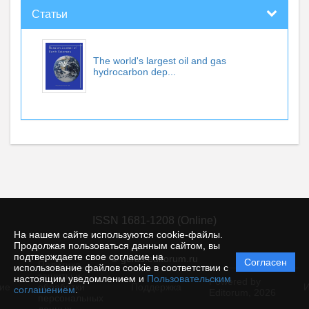
Статьи
The world's largest oil and gas
hydrocarbon dep...
ISSN 1681-1208 (Online)
На нашем сайте используются cookie-файлы.
Продолжая пользоваться данным сайтом, вы
подтверждаете свое согласие на
© gcras.editorum.ru
Согласен
Политика
использование файлов cookie в соответствии с
защиты и
настоящим уведомлением и
Пользовательским
Powered by
ие
обработки
Поддержка
И
соглашением
.
Editorum,
2026
персональных