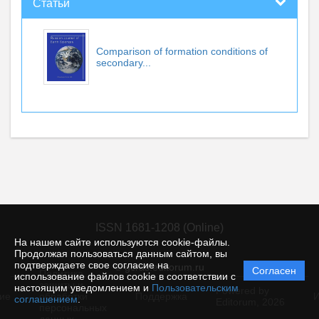
Статьи
Comparison of formation conditions of
secondary...
ISSN 1681-1208 (Online)
На нашем сайте используются cookie-файлы.
Продолжая пользоваться данным сайтом, вы
подтверждаете свое согласие на
© gcras.editorum.ru
Согласен
Политика
использование файлов cookie в соответствии с
защиты и
настоящим уведомлением и
Пользовательским
Powered by
ие
обработки
Поддержка
И
соглашением
.
Editorum,
2026
персональных