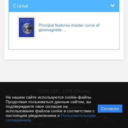
Статьи
Principal features master curve of
geomagnetic ...
ISSN 1681-1208 (Online)
На нашем сайте используются cookie-файлы.
Продолжая пользоваться данным сайтом, вы
подтверждаете свое согласие на
© gcras.editorum.ru
Согласен
Политика
использование файлов cookie в соответствии с
защиты и
настоящим уведомлением и
Пользовательским
Powered by
ие
обработки
Поддержка
И
соглашением
.
Editorum,
2026
персональных