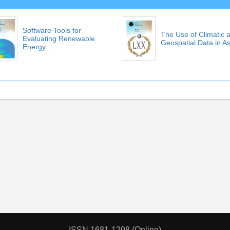
Software Tools for
The Use of Climatic 
Evaluating Renewable
Geospatial Data in As
Energy ...
ISSN 1681-1208 (Online)