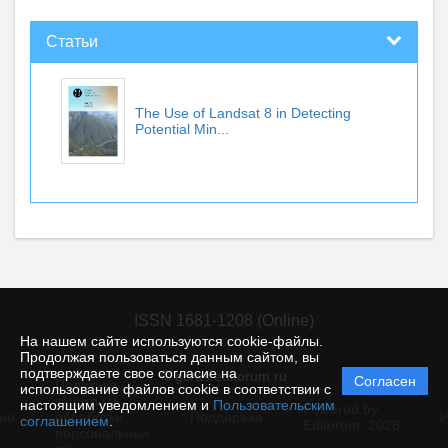
Статьи
The Use of Landsat 8 in Detecting
Potential Min...
ISSN 1681-1208 (Online)
На нашем сайте используются cookie-файлы.
Продолжая пользоваться данным сайтом, вы
подтверждаете свое согласие на
© gcras.editorum.ru
Согласен
Политика
использование файлов cookie в соответствии с
защиты и
настоящим уведомлением и
Пользовательским
Powered by
ие
обработки
Поддержка
И
соглашением
.
Editorum,
2026
персональных