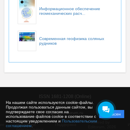
Информационное обеспечение
геомеханических расч...
Современная геофизика соляных
рудников
ISSN 1681-1208 (Online)
На нашем сайте используются cookie-файлы.
Продолжая пользоваться данным сайтом, вы
подтверждаете свое согласие на
© gcras.editorum.ru
Согласен
Политика
использование файлов cookie в соответствии с
защиты и
настоящим уведомлением и
Пользовательским
Powered by
ие
обработки
Поддержка
И
соглашением
.
Editorum,
2026
персональных