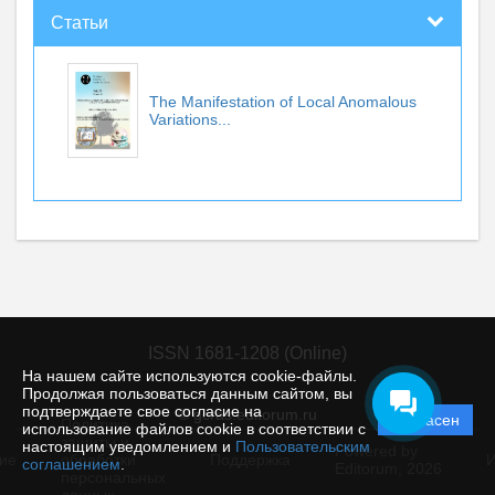
Статьи
The Manifestation of Local Anomalous
Variations...
ISSN 1681-1208 (Online)
На нашем сайте используются cookie-файлы.
Продолжая пользоваться данным сайтом, вы
подтверждаете свое согласие на
© gcras.editorum.ru
Согласен
Политика
использование файлов cookie в соответствии с
защиты и
настоящим уведомлением и
Пользовательским
Powered by
ие
обработки
Поддержка
И
соглашением
.
Editorum,
2026
персональных