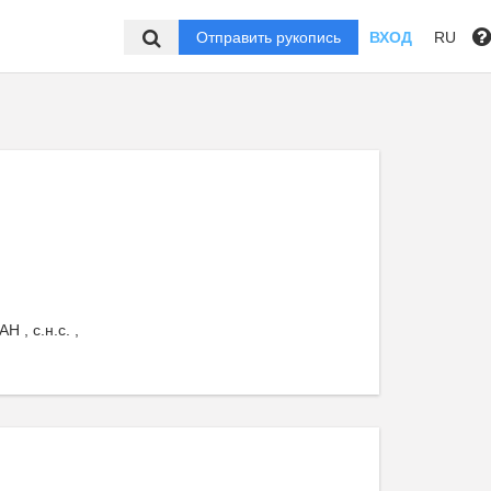
Отправить рукопись
ВХОД
RU
 , с.н.с. ,