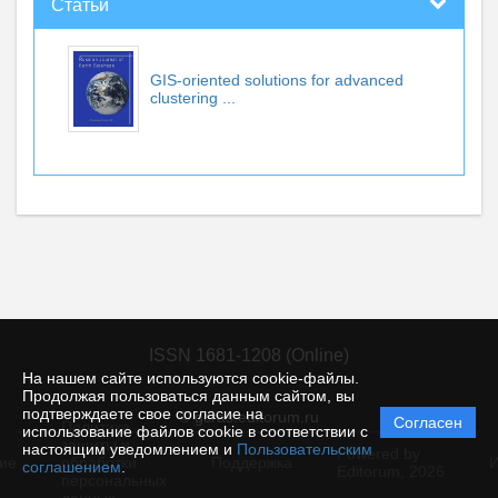
Статьи
GIS-oriented solutions for advanced
clustering ...
ISSN 1681-1208 (Online)
На нашем сайте используются cookie-файлы.
Продолжая пользоваться данным сайтом, вы
подтверждаете свое согласие на
© gcras.editorum.ru
Согласен
Политика
использование файлов cookie в соответствии с
защиты и
настоящим уведомлением и
Пользовательским
Powered by
ие
обработки
Поддержка
И
соглашением
.
Editorum,
2026
персональных