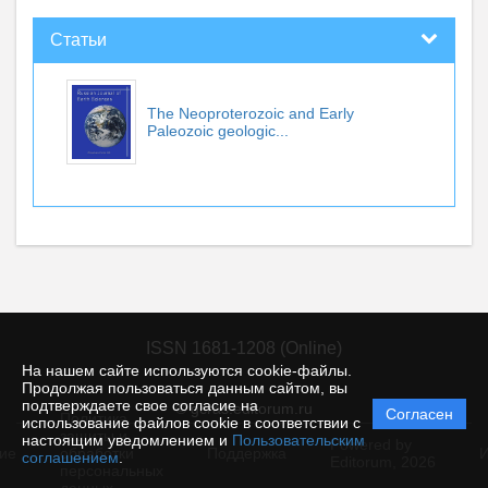
Статьи
The Neoproterozoic and Early
Paleozoic geologic...
ISSN 1681-1208 (Online)
На нашем сайте используются cookie-файлы.
Продолжая пользоваться данным сайтом, вы
подтверждаете свое согласие на
© gcras.editorum.ru
Согласен
Политика
использование файлов cookie в соответствии с
защиты и
настоящим уведомлением и
Пользовательским
Powered by
ие
обработки
Поддержка
И
соглашением
.
Editorum,
2026
персональных