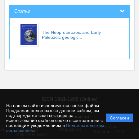
Статьи
The Neoproterozoic and Early
Paleozoic geologic...
ISSN 1681-1208 (Online)
На нашем сайте используются cookie-файлы.
Продолжая пользоваться данным сайтом, вы
подтверждаете свое согласие на
© gcras.editorum.ru
Согласен
Политика
использование файлов cookie в соответствии с
защиты и
настоящим уведомлением и
Пользовательским
Powered by
ие
обработки
Поддержка
И
соглашением
.
Editorum,
2026
персональных