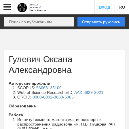
ВХОД
RU
Отправить рукопись
Гулевич Оксана
Александровна
Авторские профили
SCOPUS:
56663135100
Web of Science ResearcherID:
AAX-8829-2021
ORCID:
0000-0002-3883-5965
Образование
Работа
Институт земного магнетизма, ионосферы и
распространения радиоволн им. Н.В. Пушкова РАН
(ИЗМИРАН) , в.н.с. ,