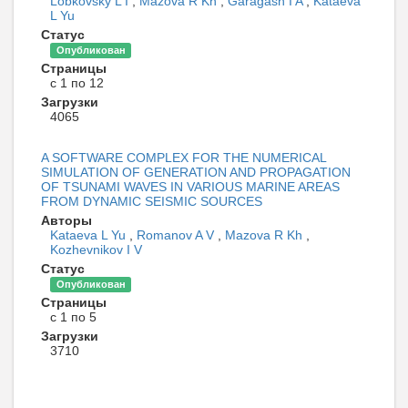
Lobkovsky L I
,
Mazova R Kh
,
Garagash I A
,
Kataeva
L Yu
Статус
Опубликован
Страницы
с 1 по 12
Загрузки
4065
A SOFTWARE COMPLEX FOR THE NUMERICAL
SIMULATION OF GENERATION AND PROPAGATION
OF TSUNAMI WAVES IN VARIOUS MARINE AREAS
FROM DYNAMIC SEISMIC SOURCES
Авторы
Kataeva L Yu
,
Romanov A V
,
Mazova R Kh
,
Kozhevnikov I V
Статус
Опубликован
Страницы
с 1 по 5
Загрузки
3710