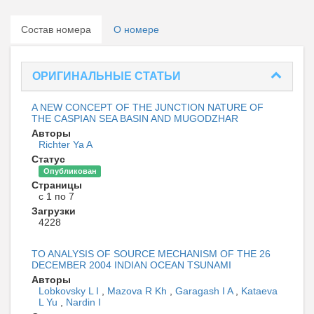
Состав номера
О номере
ОРИГИНАЛЬНЫЕ СТАТЬИ
A NEW CONCEPT OF THE JUNCTION NATURE OF
THE CASPIAN SEA BASIN AND MUGODZHAR
Авторы
Richter Ya A
Статус
Опубликован
Страницы
с 1 по 7
Загрузки
4228
TO ANALYSIS OF SOURCE MECHANISM OF THE 26
DECEMBER 2004 INDIAN OCEAN TSUNAMI
Авторы
Lobkovsky L I
,
Mazova R Kh
,
Garagash I A
,
Kataeva
L Yu
,
Nardin I