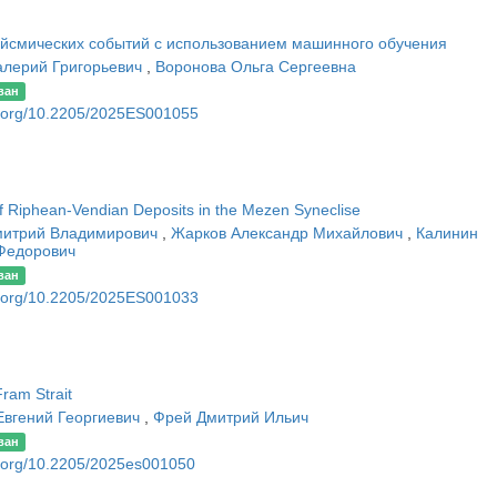
ейсмических событий с использованием машинного обучения
алерий Григорьевич
,
Воронова Ольга Сергеевна
ван
oi.org/10.2205/2025ES001055
 of Riphean-Vendian Deposits in the Mezen Syneclise
митрий Владимирович
,
Жарков Александр Михайлович
,
Калинин
Федорович
ван
oi.org/10.2205/2025ES001033
Fram Strait
Евгений Георгиевич
,
Фрей Дмитрий Ильич
ван
oi.org/10.2205/2025es001050