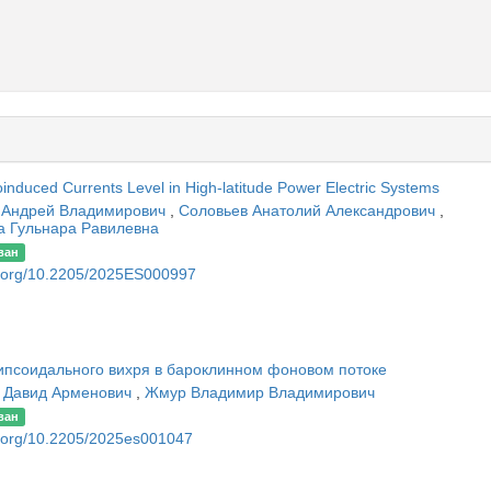
nduced Currents Level in High-latitude Power Electric Systems
 Андрей Владимирович
,
Соловьев Анатолий Александрович
,
а Гульнара Равилевна
ван
oi.org/10.2205/2025ES000997
псоидального вихря в бароклинном фоновом потоке
 Давид Арменович
,
Жмур Владимир Владимирович
ван
oi.org/10.2205/2025es001047