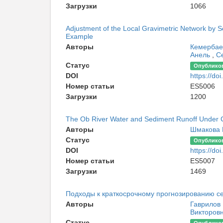
Загрузки
1066
Adjustment of the Local Gravimetric Network by S
Example
Авторы
Кемербае
Анель
,
С
Статус
Опублико
DOI
https://d
Номер статьи
ES5006
Загрузки
1200
The Ob River Water and Sediment Runoff Under 
Авторы
Шмакова 
Статус
Опублико
DOI
https://d
Номер статьи
ES5007
Загрузки
1469
Подходы к краткосрочному прогнозированию се
Авторы
Гаврилов
Викторов
Статус