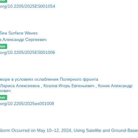
ван
oi.org/10.2205/2025ES001054
 Sea Surface Waves
в Александр Сергеевич
ван
oi.org/10.2205/2025ES001006
море в условиях ослабления Полярного фронта
 Лариса Алексеевна
,
Козлов Игорь Евгеньевич
,
Коник Александр
рович
ван
oi.org/10.2205/2025es001008
Storm Occurred on May 10–12, 2024, Using Satellite and Ground-Base