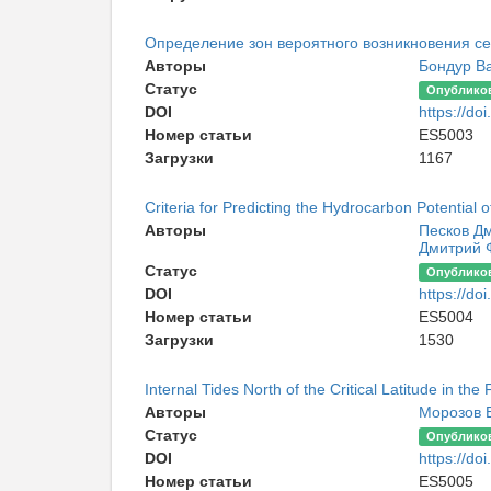
Определение зон вероятного возникновения с
Авторы
Бондур В
Статус
Опублико
DOI
https://d
Номер статьи
ES5003
Загрузки
1167
Criteria for Predicting the Hydrocarbon Potential
Авторы
Песков Д
Дмитрий 
Статус
Опублико
DOI
https://d
Номер статьи
ES5004
Загрузки
1530
Internal Tides North of the Critical Latitude in the 
Авторы
Морозов 
Статус
Опублико
DOI
https://d
Номер статьи
ES5005