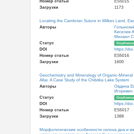
Номер статьи
ES5015
Загрузки
1173
Locating the Cambrian Suture in Wilkes Land, Ea
Авторы
Голынски
Киселев 
Михаил С
Статус
Опублико
DOI
https://d
Номер статьи
ES5016
Загрузки
1600
Geochemistry and Mineralogy of Organic-Mineral 
Altai: A Case Study of the Chibitka Lake System
Авторы
Овдина Е
Игоревич
Статус
Опублико
DOI
https://d
Номер статьи
ES5017
Загрузки
1388
Морфологические особенности склона дна и их