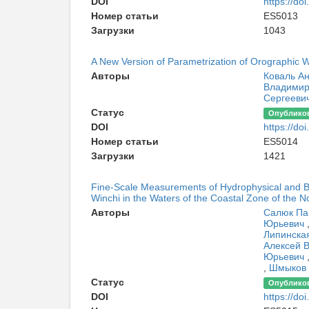
DOI
https://d
Номер статьи
ES5013
Загрузки
1043
A New Version of Parametrization of Orographic
Авторы
Коваль А
Владимир
Сергееви
Статус
Опублико
DOI
https://d
Номер статьи
ES5014
Загрузки
1421
Fine-Scale Measurements of Hydrophysical and B
Winchi in the Waters of the Coastal Zone of the 
Авторы
Салюк Па
Юрьевич
Липинска
Алексей 
Юрьевич
,
Шмыков 
Статус
Опублико
DOI
https://d