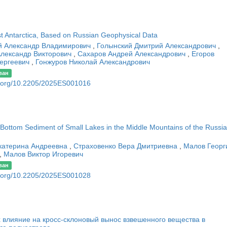
st Antarctica, Based on Russian Geophysical Data
й Александр Владимирович
,
Голынский Дмитрий Александрович
,
Александр Викторович
,
Сахаров Андрей Александрович
,
Егоров
ергеевич
,
Гонжуров Николай Александрович
ван
oi.org/10.2205/2025ES001016
Bottom Sediment of Small Lakes in the Middle Mountains of the Russi
катерина Андреевна
,
Страховенко Вера Дмитриевна
,
Малов Георг
,
Малов Виктор Игоревич
ван
oi.org/10.2205/2025ES001028
 влияние на кросс-склоновый вынос взвешенного вещества в