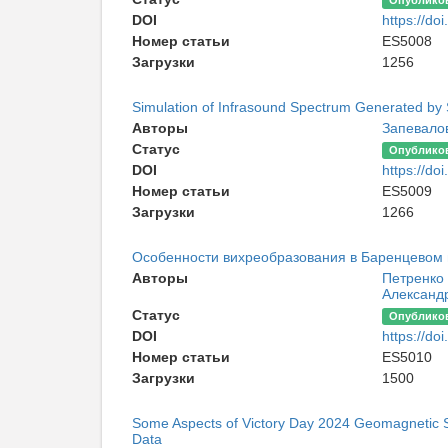
Опублико
DOI
https://d
Номер статьи
ES5008
Загрузки
1256
Simulation of Infrasound Spectrum Generated by
Авторы
Запевало
Статус
Опублико
DOI
https://d
Номер статьи
ES5009
Загрузки
1266
Особенности вихреобразования в Баренцевом 
Авторы
Петренко
Александ
Статус
Опублико
DOI
https://d
Номер статьи
ES5010
Загрузки
1500
Some Aspects of Victory Day 2024 Geomagnetic 
Data