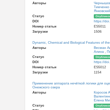
Авторы
Чернышов
Тимченко
Янковски
Статус
Опублико
DOI
https://d
Номер статьи
ES5011
Загрузки
1506
Dynamic, Chemical and Biological Features of th
Авторы
Весман А
Алина
,
П
Статус
Опублико
DOI
https://d
Номер статьи
ES5012
Загрузки
1154
Применение аппарата нечёткой логики для оце
Онежского озера
Авторы
Коросов 
Валентин
Елена Ми
Статус
Опублико