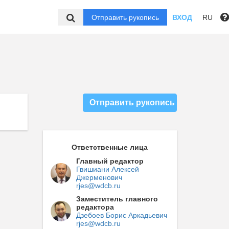
Отправить рукопись
ВХОД
RU
Отправить рукопись
Ответственные лица
Главный редактор
Гвишиани Алексей
Джерменович
rjes@wdcb.ru
Заместитель главного
редактора
Дзебоев Борис Аркадьевич
rjes@wdcb.ru