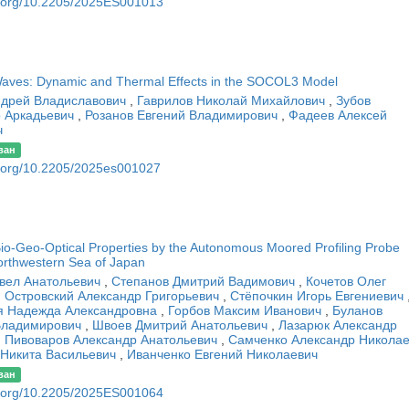
oi.org/10.2205/2025ES001013
 Waves: Dynamic and Thermal Effects in the SOCOL3 Model
ндрей Владиславович
,
Гаврилов Николай Михайлович
,
Зубов
 Аркадьевич
,
Розанов Евгений Владимирович
,
Фадеев Алексей
ч
ван
oi.org/10.2205/2025es001027
io-Geo-Optical Properties by the Autonomous Moored Profiling Probe
Northwestern Sea of Japan
вел Анатольевич
,
Степанов Дмитрий Вадимович
,
Кочетов Олег
,
Островский Александр Григорьевич
,
Стёпочкин Игорь Евгениевич
я Надежда Александровна
,
Горбов Максим Иванович
,
Буланов
Владимирович
,
Швоев Дмитрий Анатольевич
,
Лазарюк Александр
,
Пивоваров Александр Анатольевич
,
Самченко Александр Никола
Никита Васильевич
,
Иванченко Евгений Николаевич
ван
oi.org/10.2205/2025ES001064