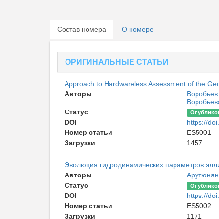
Состав номера
О номере
ОРИГИНАЛЬНЫЕ СТАТЬИ
Approach to Hardwareless Assessment of the Geoi
Авторы
Воробьев
Воробьев
Статус
Опублико
DOI
https://d
Номер статьи
ES5001
Загрузки
1457
Эволюция гидродинамических параметров элли
Авторы
Арутюнян
Статус
Опублико
DOI
https://d
Номер статьи
ES5002
Загрузки
1171