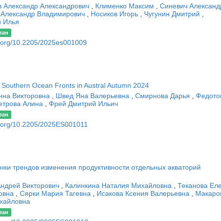
 Александр Александрович
,
Клименко Максим
,
Синевич Алексан
 Александр Владимирович
,
Носиков Игорь
,
Чугунин Дмитрий
,
й Илья
ван
oi.org/10.2205/2025es001009
e Southern Ocean Fronts in Austral Autumn 2024
нна Викторовна
,
Швед Яна Валерьевна
,
Смирнова Дарья
,
Федото
етрова Алина
,
Фрей Дмитрий Ильич
ван
oi.org/10.2205/2025ES001011
нки трендов изменения продуктивности отдельных акваторий
Андрей Викторович
,
Калинкина Наталия Михайловна
,
Теканова Ел
овна
,
Сярки Мария Тагевна
,
Исакова Ксения Валерьевна
,
Макаро
хайловна
ван