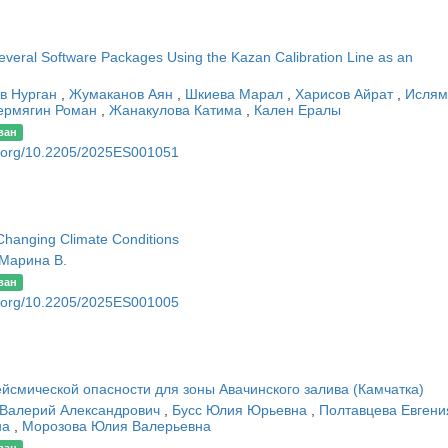
everal Software Packages Using the Kazan Calibration Line as an
в Нурган
,
Жумаканов Аян
,
Шкиева Марал
,
Харисов Айрат
,
Ислям
ермягин Роман
,
Жанакулова Катима
,
Кален Ералы
ван
oi.org/10.2205/2025ES001051
Changing Climate Conditions
Марина В.
ван
oi.org/10.2205/2025ES001005
йсмической опасности для зоны Авачинского залива (Камчатка)
 Валерий Александрович
,
Бусс Юлия Юрьевна
,
Полтавцева Евгени
на
,
Морозова Юлия Валерьевна