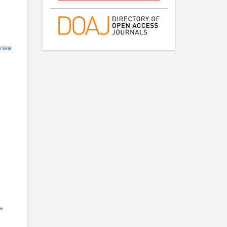
ова
я